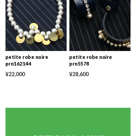
petite robe noire
petite robe noire
prn162144
prn5578
¥22,000
¥28,600