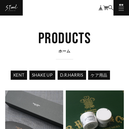
MENU
CLOSE
PRODUCTS
ホーム
KENT
SHAKE UP
D.R.HARRIS
ケア用品