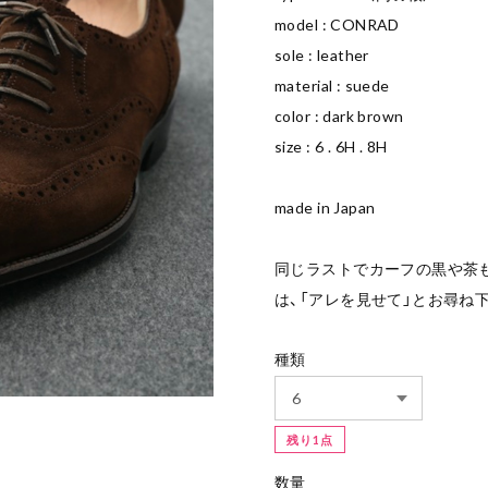
model : CONRAD
sole : leather
material : suede
color : dark brown
size : 6 . 6H . 8H
made in Japan
同じラストでカーフの黒や茶
は、「アレを見せて」とお尋ね
種類
残り1点
数量