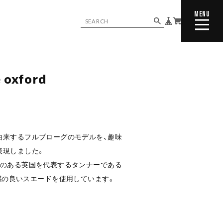
MENU
CLOSE
 oxford
由来するフルブローグのモデルを、趣味
表現しました。
評のある英国を代表するタンナーである
 の、質感の良いスエードを使用しています。